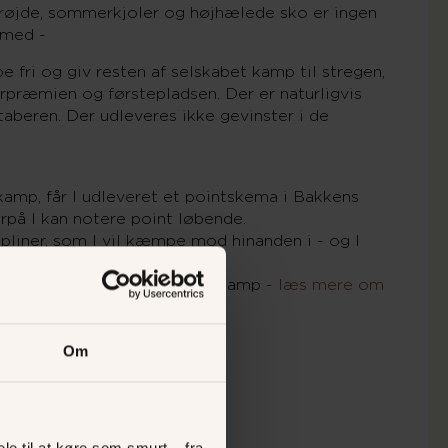
drøjde, sommerkjoler og højhælede sko er ingen
 med -
pe fri og giv resten af selskabet kamp til stregen,
præmien og førstepladsen. Der er naturligvis
taberen. Der udleveres ikke gevinster i de
amp, får I udleveret et pointskema i Bakkens
orpå I kan notere point løbende.
ipliner, som I vil kæmpe mod hinanden i - og I
m på forhånd.
n vælges mellem i Bakkens 5-kamp -
læs mere om
versigt her.
Om
le til at køre som smurt – fra