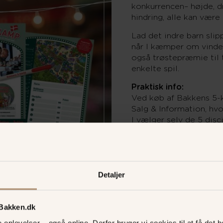
konkurrencen– højde, 
hindring, alle kan være
Lad det indre barn slip
når I kæmper om vinder
også trøstepræmie til 
enkelte spil.
Praktisk info:
Ved køb af Bakkens 5-k
Salg & Information, hv
I vælger selv de 5 disc
behøver ikke vælge de
Se hvilke spil, der ka
Bakkens 5-kamp og se o
Detaljer
 Bakken.dk
oplevelser – også online. Derfor bruger vi cookies til at få det he