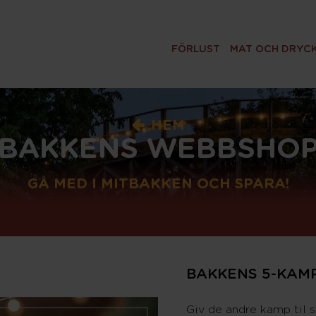
FÖRLUST
MAT OCH DRYC
HEM
BAKKENS WEBBSHO
GÅ MED I MITBAKKEN OCH SPARA!
BAKKENS 5-KAMP
Giv de andre kamp til s