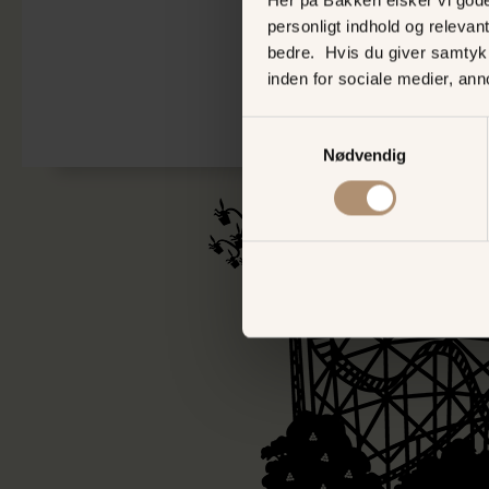
Hoppa
personligt indhold og relevan
till
bedre. Hvis du giver samtyk
början
inden for sociale medier, an
av
bildgalleriet
Samtykkevalg
Nødvendig