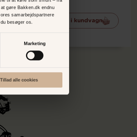
ed at gøre Bakken.dk endnu
vores samarbejdspartnere
Lägg till i kundvagn
, du besøger os.
Marketing
Tillad alle cookies