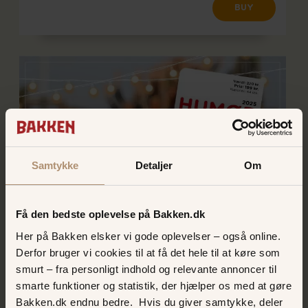
BUY
Samtykke
Detaljer
Om
Få den bedste oplevelse på Bakken.dk
Humørkort 2026
Her på Bakken elsker vi gode oplevelser – også online.
Derfor bruger vi cookies til at få det hele til at køre som
Humørkortet er den perfekte løsning til jer der
smurt – fra personligt indhold og relevante annoncer til
både vil prøve forlystelser og spil - med 44
smarte funktioner og statistik, der hjælper os med at gøre
kuponer er mulighederne mange i verdens ældste
forlystelsespark
Bakken.dk endnu bedre. Hvis du giver samtykke, deler