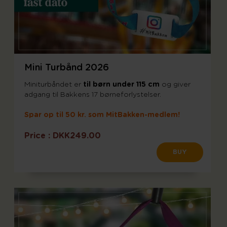
Mini Turbånd 2026
Miniturbåndet er
til børn under 115 cm
og giver
adgang til Bakkens 17 børneforlystelser.
Spar op til 50 kr. som MitBakken-medlem!
Price :
DKK249.00
BUY