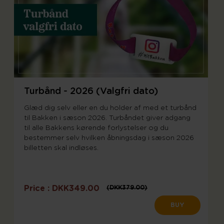
Turbånd - 2026 (Valgfri dato)
Glæd dig selv eller en du holder af med et turbånd
til Bakken i sæson 2026. Turbåndet giver adgang
til alle Bakkens kørende forlystelser og du
bestemmer selv hvilken åbningsdag i sæson 2026
billetten skal indløses.
Price :
DKK349.00
DKK379.00
P
r
BUY
i
c