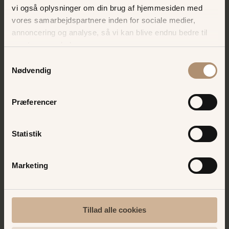
vi også oplysninger om din brug af hjemmesiden med
Price :
DKK199.00
vores samarbejdspartnere inden for sociale medier,
BUY
annoncering og analyse, så vi kan blive endnu bedre til
næste gang, du besøger os.
Samtykkevalg
Nødvendig
Præferencer
Statistik
Marketing
Bakkens ØLTOUR 2026
Tillad alle cookies
Bakkens ØLTOUR er for alle, der nyder en kold øl
og en god oplevelse - 10 spændende